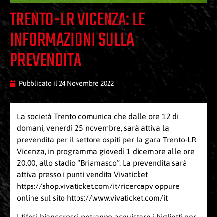
TRENTO-LR VICENZA: LE
INFORMAZIONI SULLA
PREVENDITA
Pubblicato il
24 Novembre 2022
La società Trento comunica che dalle ore 12 di
domani, venerdì 25 novembre, sarà attiva la
prevendita per il settore ospiti per la gara Trento-LR
Vicenza, in programma giovedì 1 dicembre alle ore
20.00, allo stadio “Briamasco”. La prevendita sarà
attiva presso i punti vendita Vivaticket
https://shop.vivaticket.com/it/ricercapv
oppure
online sul sito
https://www.vivaticket.com/it
I tifosi biancorossi potranno acquistare i biglietti per