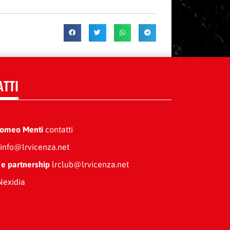
ATTI
Romeo Menti
contatti
info@lrvicenza.net
 e partnership
lrclub@lrvicenza.net
exidia