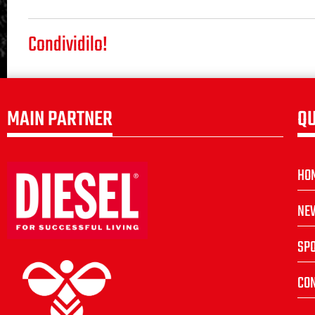
Condividilo!
MAIN PARTNER
QU
HO
NE
SP
CON