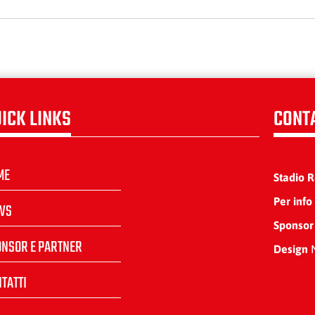
ICK LINKS
CONT
ME
Stadio 
Per info
WS
Sponsor
ONSOR E PARTNER
Design
N
TATTI