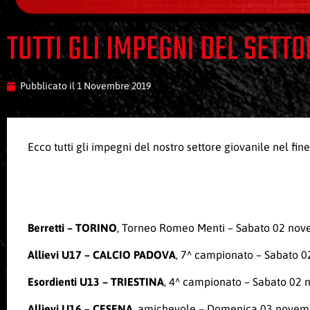
TUTTI GLI IMPEGNI DEL SETT
Pubblicato il
1 Novembre 2019
Ecco tutti gli impegni del nostro settore giovanile nel fin
Berretti – TORINO
, Torneo Romeo Menti – Sabato 02 novem
Allievi U17 – CALCIO PADOVA
, 7^ campionato – Sabato 02
Esordienti U13 – TRIESTINA
, 4^ campionato – Sabato 02 n
Allievi U16 – CESENA
, amichevole – Domenica 03 novembr