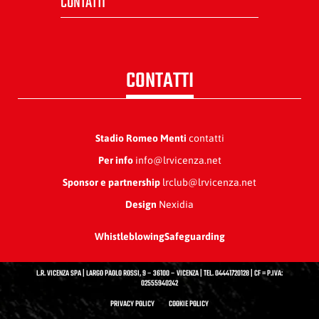
CONTATTI
CONTATTI
Stadio Romeo Menti
contatti
Per info
info@lrvicenza.net
Sponsor e partnership
lrclub@lrvicenza.net
Design
Nexidia
Whistleblowing
Safeguarding
L.R. VICENZA SPA | LARGO PAOLO ROSSI, 9 – 36100 – VICENZA | TEL. 04441720128 | CF = P.IVA:
02555940242
PRIVACY POLICY
COOKIE POLICY