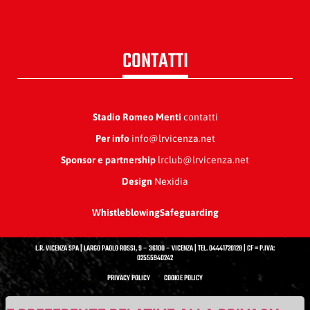
CONTATTI
Stadio Romeo Menti
contatti
Per info
info@lrvicenza.net
Sponsor e partnership
lrclub@lrvicenza.net
Design
Nexidia
Whistleblowing
Safeguarding
L.R. VICENZA SPA | LARGO PAOLO ROSSI, 9 – 36100 – VICENZA | TEL. 04441720128 | CF = P.IVA:
02555940242
PRIVACY POLICY
COOKIE POLICY