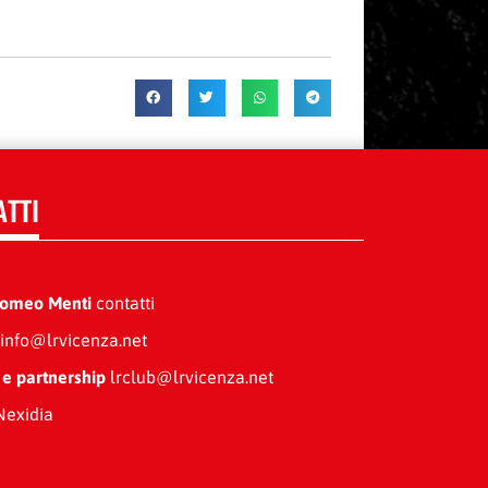
ATTI
Romeo Menti
contatti
info@lrvicenza.net
 e partnership
lrclub@lrvicenza.net
exidia