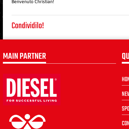
Benvenuto Christian!
Condividilo!
MAIN PARTNER
QU
HO
NE
SP
CON