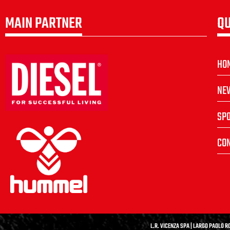
MAIN PARTNER
QU
HO
NE
SP
CON
L.R. VICENZA SPA | LARGO PAOLO RO