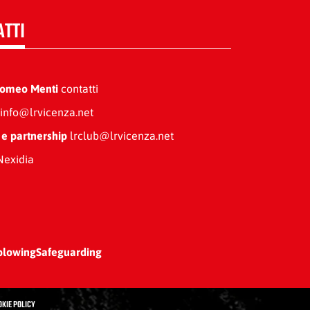
ATTI
Romeo Menti
contatti
info@lrvicenza.net
 e partnership
lrclub@lrvicenza.net
exidia
blowing
Safeguarding
OKIE POLICY