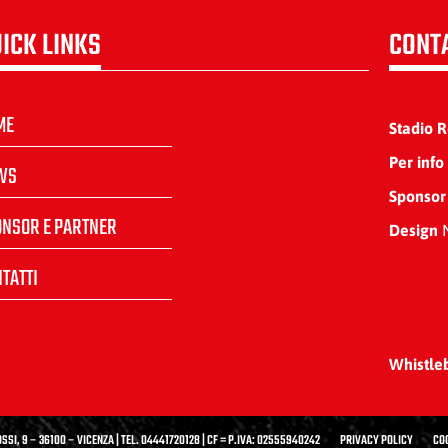
ICK LINKS
CONT
ME
Stadio 
Per info
WS
Sponsor
ONSOR E PARTNER
Design
N
TATTI
Whistle
SSI, 9 – 36100 – VICENZA | TEL. 04441720128 | CF = P.IVA: 02555940242
PRIVACY POLICY
CO