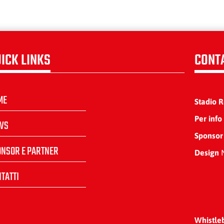
ICK LINKS
CONT
ME
Stadio 
Per info
WS
Sponsor
ONSOR E PARTNER
Design
N
TATTI
Whistle