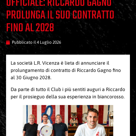
UFFICIALE: RICCARDO GAGNO
PROLUNGA IL SUO CONTRATTO
FINO AL 2028
Pubblicato il
4 Luglio 2026
La società L.R. Vicenza è lieta di annunciare il
prolungamento di contratto di Riccardo Gagno fino
al 30 Giugno 2028.
Da parte di tutto il Club i più sentiti auguri a Riccardo
per il prosieguo della sua esperienza in biancorosso.