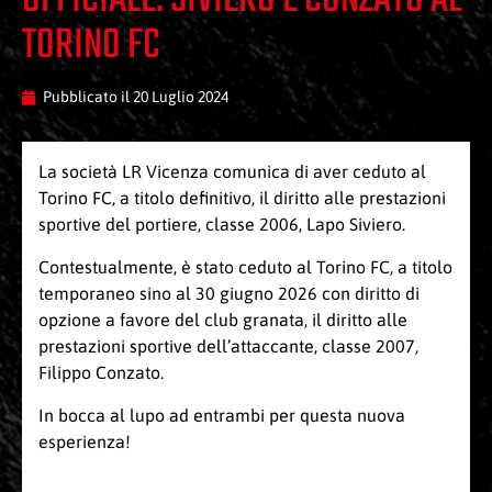
UFFICIALE: SIVIERO E CONZATO AL
TORINO FC
Pubblicato il
20 Luglio 2024
La società LR Vicenza comunica di aver ceduto al
Torino FC, a titolo definitivo, il diritto alle prestazioni
sportive del portiere, classe 2006, Lapo Siviero.
Contestualmente, è stato ceduto al Torino FC, a titolo
temporaneo sino al 30 giugno 2026 con diritto di
opzione a favore del club granata, il diritto alle
prestazioni sportive dell’attaccante, classe 2007,
Filippo Conzato.
In bocca al lupo ad entrambi per questa nuova
esperienza!