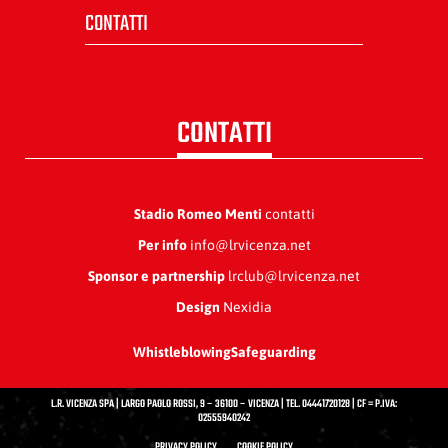
CONTATTI
CONTATTI
Stadio Romeo Menti
contatti
Per info
info@lrvicenza.net
Sponsor e partnership
lrclub@lrvicenza.net
Design
Nexidia
Whistleblowing
Safeguarding
L.R. VICENZA SPA | LARGO PAOLO ROSSI, 9 – 36100 – VICENZA | TEL. 04441720128 | CF = P.IVA:
02555940242
PRIVACY POLICY
COOKIE POLICY