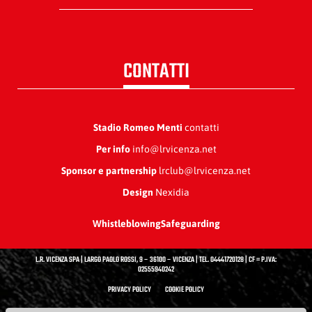
CONTATTI
Stadio Romeo Menti
contatti
Per info
info@lrvicenza.net
Sponsor e partnership
lrclub@lrvicenza.net
Design
Nexidia
Whistleblowing
Safeguarding
L.R. VICENZA SPA | LARGO PAOLO ROSSI, 9 – 36100 – VICENZA | TEL. 04441720128 | CF = P.IVA:
02555940242
PRIVACY POLICY
COOKIE POLICY