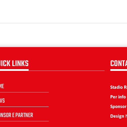
ICK LINKS
CONT
ME
Stadio 
Per info
WS
Sponsor
ONSOR E PARTNER
Design
N