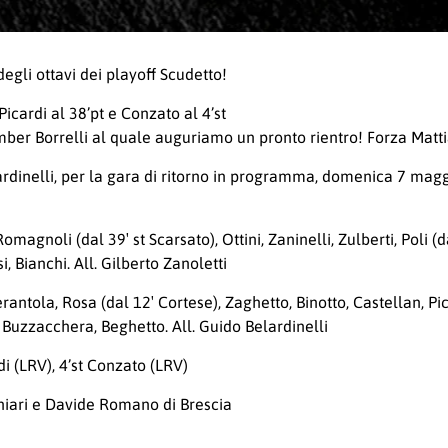
egli ottavi dei playoff Scudetto!
 Picardi al 38’pt e Conzato al 4’st
omber Borrelli al quale auguriamo un pronto rientro! Forza Matti
ardinelli, per la gara di ritorno in programma, domenica 7 magg
magnoli (dal 39′ st Scarsato), Ottini, Zaninelli, Zulberti, Poli (da
i, Bianchi. All. Gilberto Zanoletti
antola, Rosa (dal 12′ Cortese), Zaghetto, Binotto, Castellan, Pica
ni, Buzzacchera, Beghetto. All. Guido Belardinelli
rdi (LRV), 4’st Conzato (LRV)
 Chiari e Davide Romano di Brescia