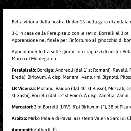
Bella vittoria della nostra Under 16 nella gara di andata d
3-1 in casa della Feralpisalò con le reti di Borrelli al 3’pt,
Apprensione nel finale per l’infortunio al ginocchio di b
Appuntamento tra sette giorni con i ragazzi di mister Bel
Marco di Montegalda
Feralpisalò:
Bordiga; Andreoli (dal 1′ st Romani), Ravelli, Ro
Breda), Biritwum. A disp. Manenti, Venturini, Bignotti, Pitoss
LR Vicenza:
Mocanu; Baidoo (dal 40′ st Russo), Moscati, Cer
st Gashi), Borrelli (dal 12′ st Poier). A disp. Zanella, Zani
Marcatori:
3’pt Borrelli (LRV), 8’pt Biritwum (F), 38’pt Pica
Arbitro:
Mirko Pelaia di Pavia, assistenti Valeria Sardi di
Ammoniti:
Zulberti (F)