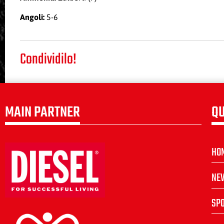
Angoli:
5-6
Condividilo!
MAIN PARTNER
QU
HO
NE
SP