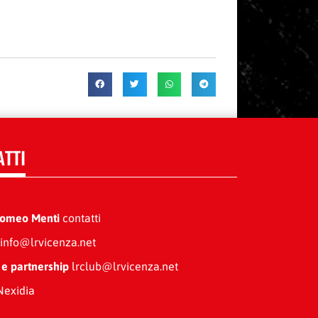
ATTI
Romeo Menti
contatti
info@lrvicenza.net
 e partnership
lrclub@lrvicenza.net
exidia