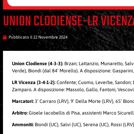
UNION CLODIENSE-LR VICENZA
Pubblicato il
22 Novembre 2024
Union Clodiense (4-3-3):
Brzan; Lattanzio, Munaretto, Salvi,
Verde), Biondi (dal 84′ Morello). A disposizione: Gasparini
LR Vicenza (3-4-1-2):
Confente; Cuomo, Leverbe, Sandon; De 
Zamparo. A disposizione: Massolo, Gallo, Fantoni, Vescovi
Marcatori:
3′ Carraro (LRV), 9′ Della Morte (LRV), 65′ Bion
Arbitro:
Gioele Iacobellis di Pisa, assistenti Marco Sicure
Ammoniti:
Biondi (UC), Salvi (UC), Serena (UC), Rossi (LR