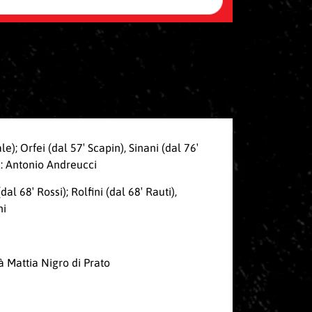
e); Orfei (dal 57′ Scapin), Sinani (dal 76′
re: Antonio Andreucci
l 68′ Rossi); Rolfini (dal 68′ Rauti),
hi
à Mattia Nigro di Prato