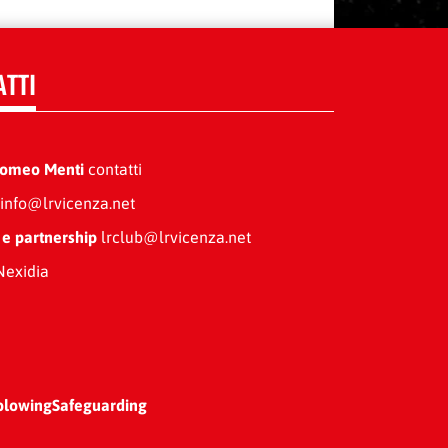
ATTI
Romeo Menti
contatti
info@lrvicenza.net
 e partnership
lrclub@lrvicenza.net
exidia
blowing
Safeguarding