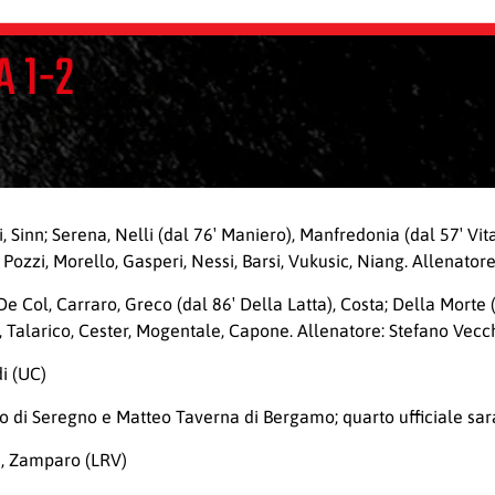
 1-2
 Sinn; Serena, Nelli (dal 76′ Maniero), Manfredonia (dal 57′ Vital
, Pozzi, Morello, Gasperi, Nessi, Barsi, Vukusic, Niang. Allenato
Col, Carraro, Greco (dal 86′ Della Latta), Costa; Della Morte (da
, Talarico, Cester, Mogentale, Capone. Allenatore: Stefano Vecc
di (UC)
llo di Seregno e Matteo Taverna di Bergamo; quarto ufficiale sar
V), Zamparo (LRV)