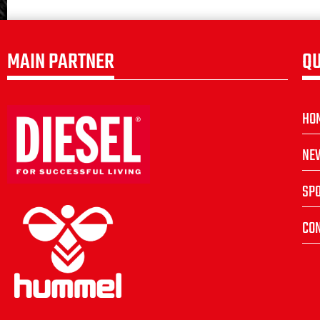
MAIN PARTNER
QU
HO
NE
SP
CON