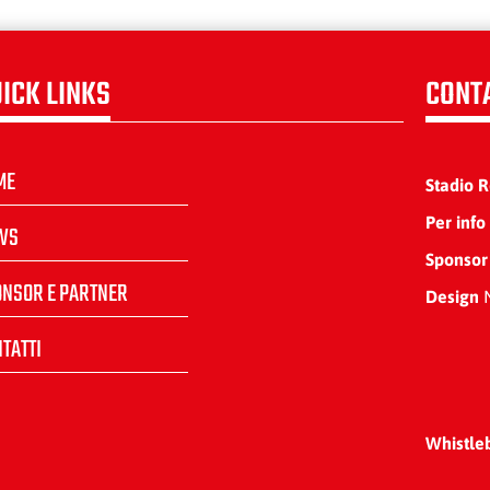
ICK LINKS
CONT
ME
Stadio 
Per info
WS
Sponsor
ONSOR E PARTNER
Design
N
TATTI
Whistle