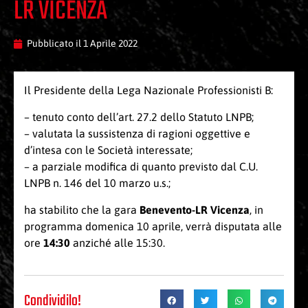
LR VICENZA
Pubblicato il
1 Aprile 2022
Il Presidente della Lega Nazionale Professionisti B:
– tenuto conto dell’art. 27.2 dello Statuto LNPB;
– valutata la sussistenza di ragioni oggettive e
d’intesa con le Società interessate;
– a parziale modifica di quanto previsto dal C.U.
LNPB n. 146 del 10 marzo u.s.;
ha stabilito che la gara
Benevento-LR Vicenza
, in
programma domenica 10 aprile, verrà disputata alle
ore
14:30
anziché alle 15:30.
Condividilo!