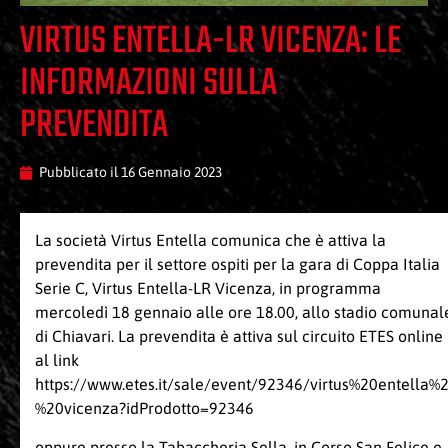
VIRTUS ENTELLA-LR VICENZA: LE
INFORMAZIONI SULLA
PREVENDITA
Pubblicato il
16 Gennaio 2023
La società Virtus Entella comunica che è attiva la
prevendita per il settore ospiti per la gara di Coppa Italia
Serie C, Virtus Entella-LR Vicenza, in programma
mercoledì 18 gennaio alle ore 18.00, allo stadio comunal
di Chiavari. La prevendita è attiva sul circuito ETES online
al link
https://www.etes.it/sale/event/92346/virtus%20entella%2
%20vicenza?idProdotto=92346
oppure presso la Tabaccheria Sella, in Corso San Felice e