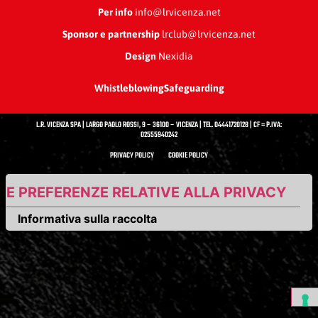
Per info
info@lrvicenza.net
Sponsor e partnership
lrclub@lrvicenza.net
Design
Nexidia
Whistleblowing
Safeguarding
L.R. VICENZA SPA | LARGO PAOLO ROSSI, 9 – 36100 – VICENZA | TEL. 04441720128 | CF = P.IVA:
02555940242
PRIVACY POLICY
COOKIE POLICY
UE PREFERENZE RELATIVE ALLA PRIVACY
Informativa sulla raccolta