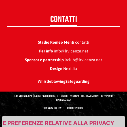
CONTATTI
Stadio Romeo Menti
contatti
Per info
info@lrvicenza.net
Sponsor e partnership
lrclub@lrvicenza.net
Design
Nexidia
Whistleblowing
Safeguarding
L.R. VICENZA SPA | LARGO PAOLO ROSSI, 9 – 36100 – VICENZA | TEL. 04441720128 | CF = P.IVA:
02555940242
PRIVACY POLICY
COOKIE POLICY
UE PREFERENZE RELATIVE ALLA PRIVACY