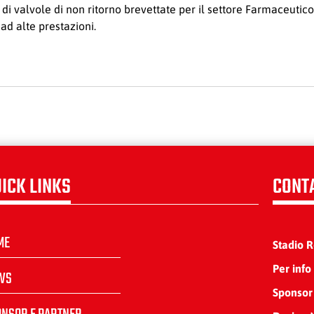
 di valvole di non ritorno brevettate per il settore Farmaceuti
ad alte prestazioni.
ICK LINKS
CONT
ME
Stadio 
Per info
WS
Sponsor