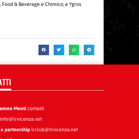
co, Food & Beverage e Chimico; e Ygros
ATTI
Romeo Menti
contatti
info@lrvicenza.net
 e partnership
lrclub@lrvicenza.net